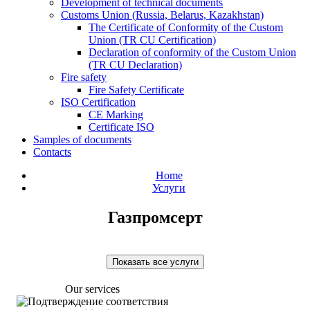
Development of technical documents
Customs Union (Russia, Belarus, Kazakhstan)
The Certificate of Conformity of the Custom
Union (TR CU Certification)
Declaration of conformity of the Custom Union
(TR CU Declaration)
Fire safety
Fire Safety Certificate
ISO Certification
СЕ Marking
Certificate ISO
Samples of documents
Contacts
Home
Услуги
Газпромсерт
Показать все услуги
Our services