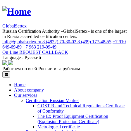
GlobalSertex
Russian Certification Authority «GlobalSertex» is one of the largest
in Russia accredited certification centers.
info@globalsertex.ru
8 (4822) 70-30-02
8 (499) 177-48-55
+7 910
649-69-89
+7 963 219-09-49
On-Line REQUEST
CALLBACK
Language - Русский
Работаем по всей России и за рубежом
Home
About company
Our services
Certification Russian Market
GOST R and Technical Regulations Certificate
of Conformity
The Ex-Proof Equipment Certification
(Explosion Protection Certificate)
Metrological certificate