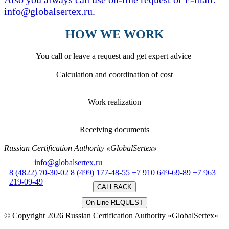
info@globalsertex.ru.
HOW WE WORK
You call or leave a request and get expert advice
Calculation and coordination of cost
Work realization
Receiving documents
Russian Certification Authority «GlobalSertex»
Email:
info@globalsertex.ru
8 (4822) 70-30-02
8 (499) 177-48-55
+7 910 649-69-89
+7 963
219-09-49
CALLBACK
On-Line REQUEST
© Copyright 2026 Russian Certification Authority «GlobalSertex»